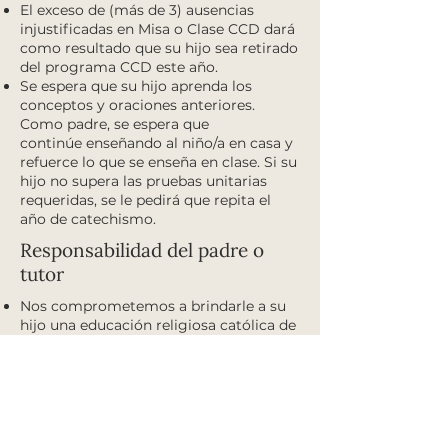
El exceso de (más de 3) ausencias
injustificadas en Misa o Clase CCD dará
como resultado que su hijo sea retirado
del programa CCD este año.
Se espera que su hijo aprenda los
conceptos y oraciones anteriores.
Como padre, se espera que
continúe enseñando al niño/a en casa y
refuerce lo que se enseña en clase. Si su
hijo no supera las pruebas unitarias
requeridas, se le pedirá que repita el
año de catechismo.
Responsabilidad del padre o
tutor
Nos comprometemos a brindarle a su
hijo una educación religiosa católica de
calidad en un ambiente divertido y de
apoyo. Su participación activa en la
educación de su hijo es esencial. Como
padres y tutores, usted es el primer
testigo del amor y la gracia de Dios
para su hijo. Si proporciona un modelo